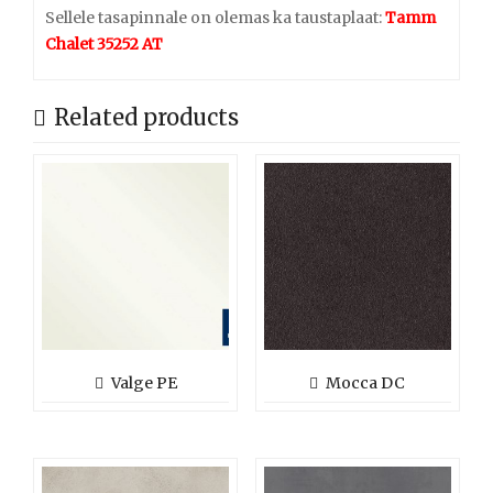
Sellele tasapinnale on olemas ka taustaplaat:
Tamm
Chalet 35252 AT
Related products
Valge PE
Mocca DC