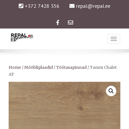
+372 7428 356
repal@repal.ee
Facebook
Email
REPAL
Home
/
Mööbliplaadid
/
Töötasapinnad
/ Tamm Chalet
AT